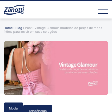
Home
›
Blog
› Post › Vintage Glamour: modelos de peças de moda
íntima para incluir em suas coleções
Moda
Tendências