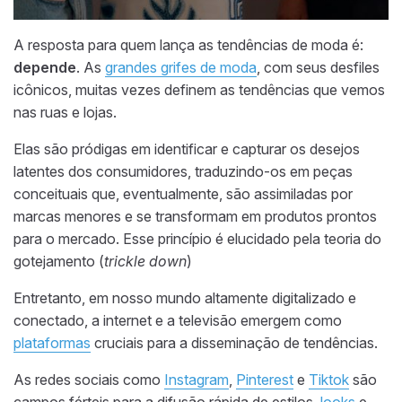
A resposta para quem lança as tendências de moda é:
depende
. As
grandes grifes de moda
, com seus desfiles
icônicos, muitas vezes definem as tendências que vemos
nas ruas e lojas.
Elas são pródigas em identificar e capturar os desejos
latentes dos consumidores, traduzindo-os em peças
conceituais que, eventualmente, são assimiladas por
marcas menores e se transformam em produtos prontos
para o mercado. Esse princípio é elucidado pela teoria do
gotejamento (
trickle down
)
Entretanto, em nosso mundo altamente digitalizado e
conectado, a internet e a televisão emergem como
plataformas
cruciais para a disseminação de tendências.
As redes sociais como
Instagram
,
Pinterest
e
Tiktok
são
campos férteis para a difusão rápida de estilos,
looks
e