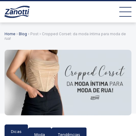
Home
›
Blog
› Post › Cropped Corset: da moda íntima para moda de
rua!
Dicas
Moda
Tendências