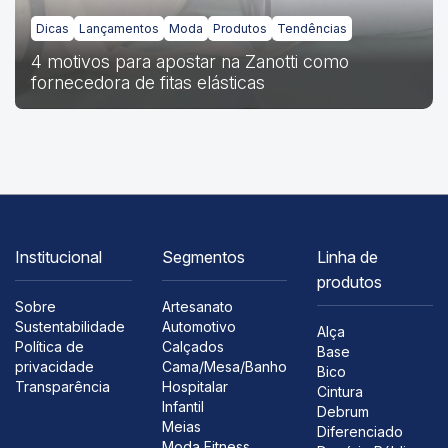
Dicas
Lançamentos
Moda
Produtos
Tendências
4 motivos para apostar na Zanotti como
fornecedora de fitas elásticas
Institucional
Segmentos
Linha de
produtos
Sobre
Artesanato
Sustentabilidade
Automotivo
Alça
Política de
Calçados
Base
privacidade
Cama/Mesa/Banho
Bico
Transparência
Hospitalar
Cintura
Infantil
Debrum
Meias
Diferenciado
Moda Fitness