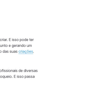
riar. E isso pode ter
sunto e gerando um
o das suas
criações
.
fissionais de diversas
loqueio. E isso passa