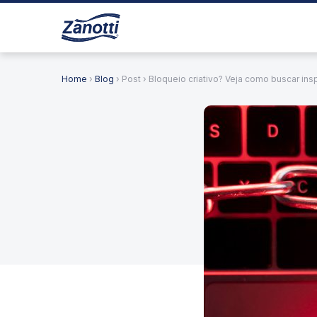
Home
›
Blog
› Post › Bloqueio criativo? Veja como buscar insp