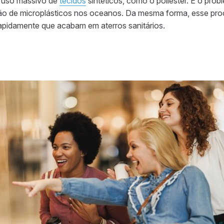
m uso massivo de
tecidos
sintéticos, como o poliéster. E o prob
são de microplásticos nos oceanos. Da mesma forma, esse pr
apidamente que acabam em aterros sanitários.