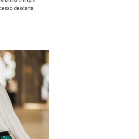
lema disso é que
ocesso descarta