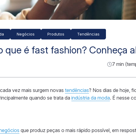
da
Negócios
Produtos
Tendências
 que é fast fashion? Conheça al
7 min (tem
 cada vez mais surgem novas
tendências
? Nos dias de hoje, fi
rincipalmente quando se trata da
indústria da moda
. É nesse c
negócios
que produz peças o mais rápido possível, em respos