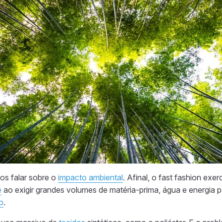
os falar sobre o
impacto ambiental
. Afinal, o fast fashion ex
e
ao exigir grandes volumes de matéria-prima, água e energia p
o
.