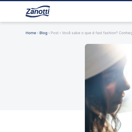
Home
›
Blog
› Post › Você sabe o que é fast fashion? Conheç