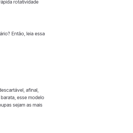
ápida rotatividade
ário? Então, leia essa
scartável, afinal,
e barata, esse modelo
oupas sejam as mais