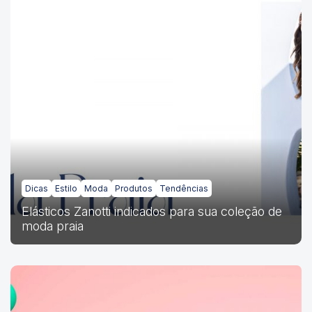
Dicas
Estilo
Moda
Produtos
Tendências
Elásticos Zanotti indicados para sua coleção de
moda praia