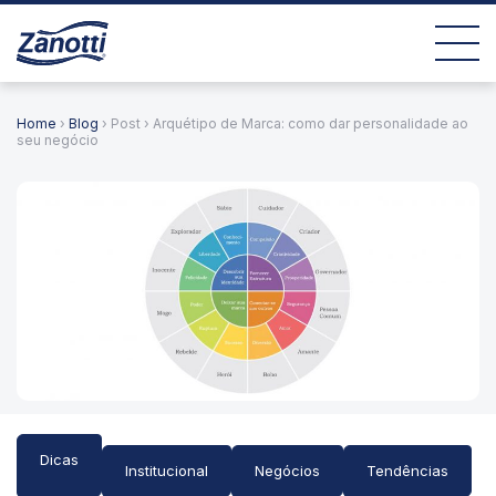
Home
›
Blog
› Post › Arquétipo de Marca: como dar personalidade ao
seu negócio
Dicas
Institucional
Negócios
Tendências