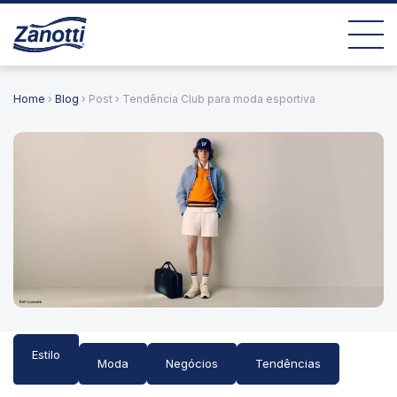
Home
›
Blog
› Post › Tendência Club para moda esportiva
Estilo
Moda
Negócios
Tendências