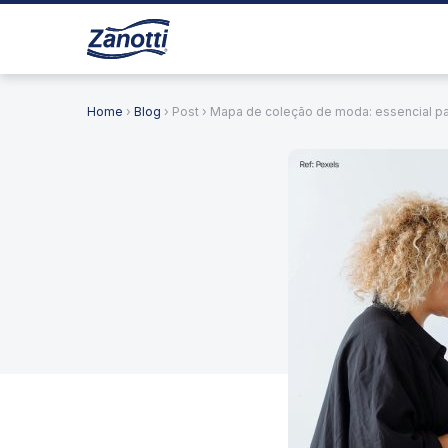
Home
›
Blog
› Post › Mapa de coleção de moda: essencial pa