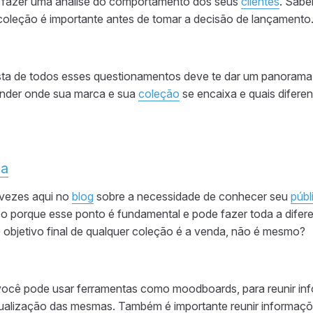
fazer uma análise do comportamento dos seus
clientes
. Sabe
coleção é importante antes de tomar a decisão de lançamento
sta de todos esses questionamentos deve te dar um panoram
ender onde sua marca e sua
coleção
se encaixa e quais difere
na
 vezes aqui no
blog
sobre a necessidade de conhecer seu
públ
so porque esse ponto é fundamental e pode fazer toda a dife
o objetivo final de qualquer coleção é a venda, não é mesmo?
 você pode usar ferramentas como moodboards, para reunir in
visualização das mesmas. Também é importante reunir informaç