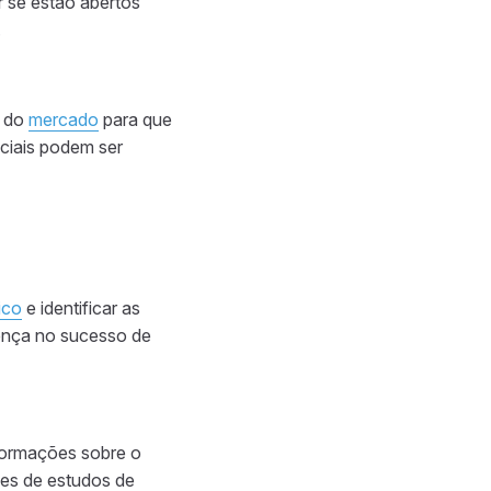
r se estão abertos
.
a do
mercado
para que
nciais podem ser
ico
e identificar as
rença no sucesso de
formações sobre o
ões de estudos de