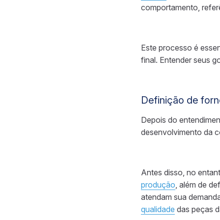
comportamento, referê
Este processo é essen
final. Entender seus g
Definição de for
Depois do entendiment
desenvolvimento da c
Antes disso, no entan
produção
, além de def
atendam sua demanda. 
qualidade
das peças d