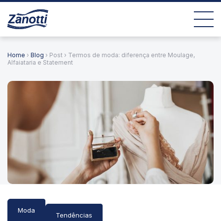
Home
›
Blog
› Post › Termos de moda: diferença entre Moulage,
Alfaiataria e Statement
Moda
Tendências