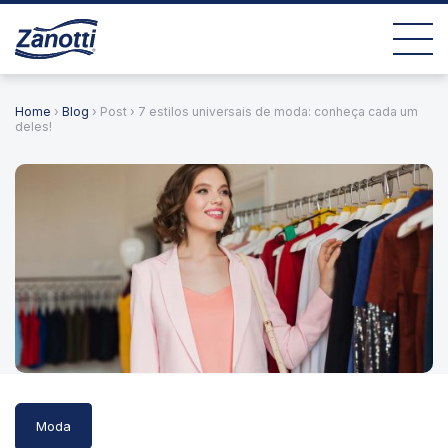
Home
›
Blog
› Post › 7 estilos universais de moda: conheça cada um
deles!
Moda