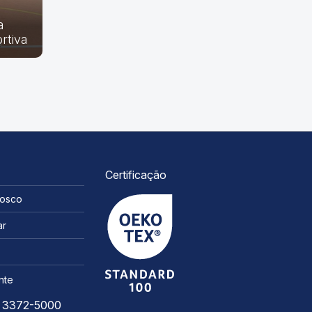
a
rtiva
Certificação
nosco
ar
nte
7 3372-5000