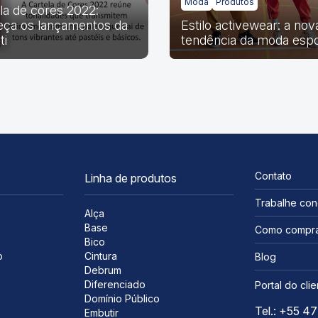
Moda
Produtos
la de cores 2022:
ça os lançamentos da
Estilo activewear: a nov
ti
tendência da moda espo
Contato
Linha de produtos
Trabalhe co
Alça
Base
Como compr
Bico
o
Cintura
Blog
Debrum
Diferenciado
Portal do clie
Domínio Público
Tel.: +55 4
Embutir