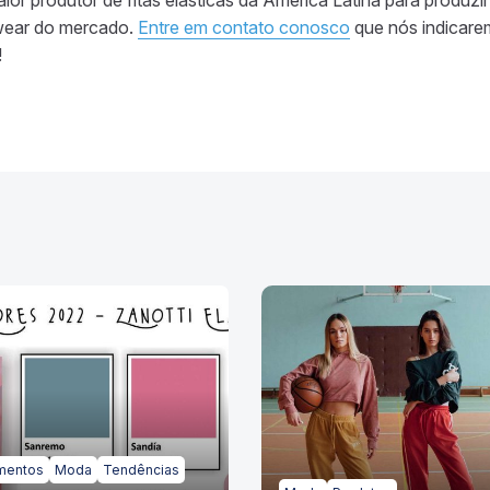
r produtor de fitas elásticas da América Latina para produzir 
pwear do mercado.
Entre em contato conosco
que nós indicare
!
mentos
Moda
Tendências