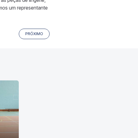
as peças de lingerie,
mos um representante
PRÓXIMO