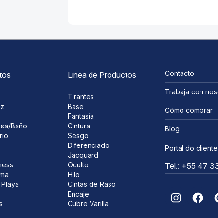
Contacto
tos
Línea de Productos
Trabaja con nos
Tirantes
iz
Base
Cómo comprar
Fantasía
sa/Baño
Cintura
Blog
rio
Sesgo
Diferenciado
Portal do cliente
Jacquard
ness
Oculto
Tel.: +55 47 
ima
Hilo
 Playa
Cintas de Raso
Encaje
s
Cubre Varilla