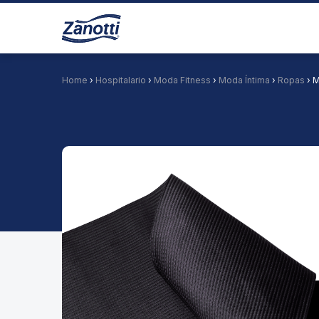
Home
›
Hospitalario
›
Moda Fitness
›
Moda Íntima
›
Ropas
› 