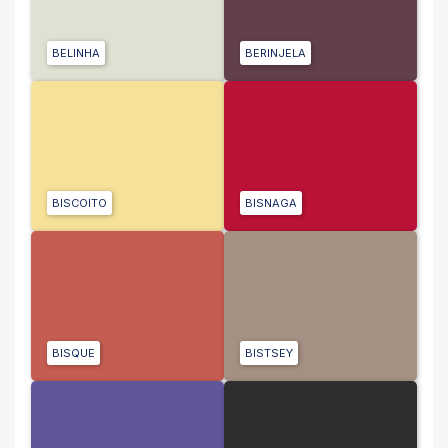
BELINHA
BERINJELA
BISCOITO
BISNAGA
BISQUE
BISTSEY