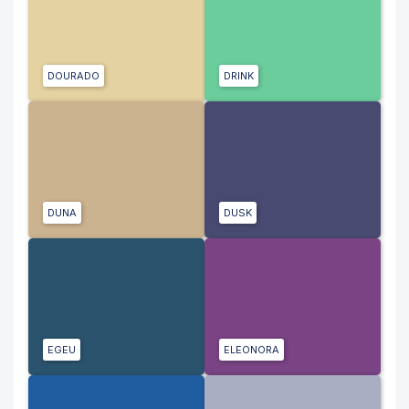
DOURADO
DRINK
DUNA
DUSK
EGEU
ELEONORA