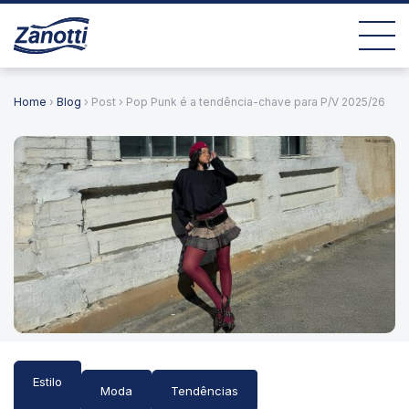
Home
›
Blog
› Post › Pop Punk é a tendência-chave para P/V 2025/26
Estilo
Moda
Tendências