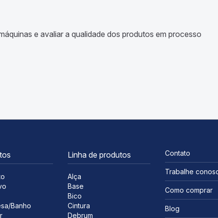
 máquinas e a
valiar a qualidade dos produtos em processo
Contato
tos
Linha de produtos
Trabalhe conos
to
Alça
vo
Base
Como comprar
s
Bico
sa/Banho
Cintura
Blog
r
Debrum