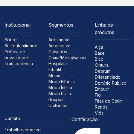
Institucional
Segmentos
Linha de
produtos
Sobre
Artesanato
Sustentabilidade
Automotivo
Alça
Política de
Calçados
Base
privacidade
Cama/Mesa/Banho
Bico
Transparência
Hospitalar
Cintura
Infantil
Debrum
Meias
Diferenciado
Moda Fitness
Domínio Público
Moda Íntima
Embutir
Moda Praia
Fio
Roupas
Fitas de Cetim
Uniformes
Renda
Viés
Contato
Certificação
Trabalhe conosco