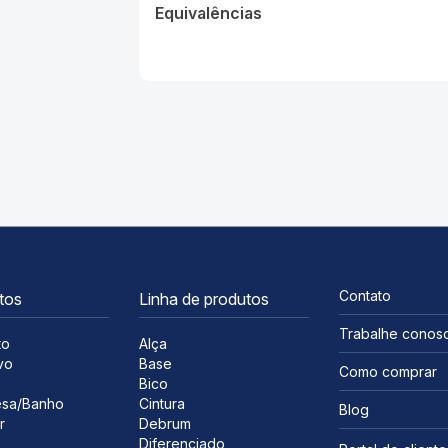
Equivalências
Equivalências
CORES
CORES
CORES
CORES
CORES
Equivalências
Equivalências
Equivalências
Equivalências
Equivalências
Contato
tos
Linha de produtos
Trabalhe conos
to
Alça
vo
Base
Como comprar
s
Bico
sa/Banho
Cintura
Blog
r
Debrum
Diferenciado