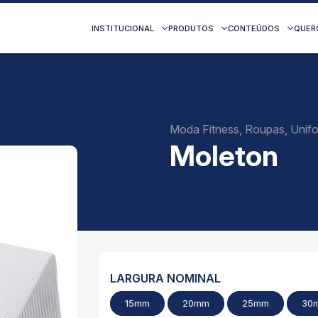
INSTITUCIONAL
PRODUTOS
CONTEÚDOS
QUER
Moda Fitness, Roupas, Unif
Moleton
LARGURA NOMINAL
15mm
20mm
25mm
30