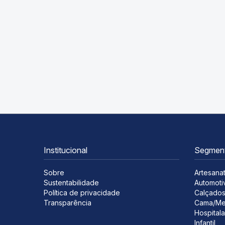
Institucional
Segmen
Sobre
Artesana
Sustentabilidade
Automoti
Política de privacidade
Calçado
Transparência
Cama/Me
Hospitala
Infantil