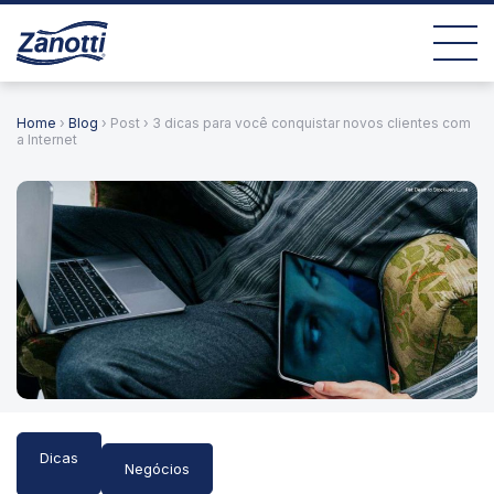
Home
›
Blog
› Post › 3 dicas para você conquistar novos clientes com
a Internet
Dicas
Negócios