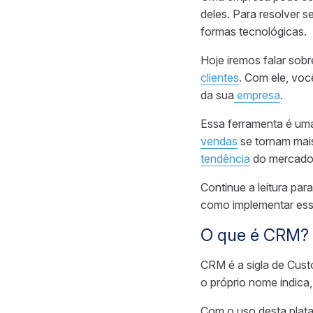
deles.
Para resolver 
formas tecnológicas.
Hoje iremos falar sob
clientes
.
Com ele, voc
da sua
empresa
.
Essa ferramenta é uma
vendas
se tornam mais
tendência
do mercado 
Continue a leitura
para
como implementar
es
O que é CRM?
CRM é a sigla de Cus
o próprio nome indica,
Com o uso desta plata