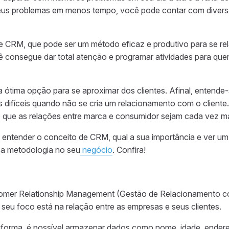
seus problemas em menos tempo,
você pode contar com divers
re CRM, que pode ser um método eficaz e produtivo para se re
ê consegue dar total atenção e programar atividades para q
 ótima opção para se aproximar dos clientes. Afinal, entende
 difíceis quando não se cria um relacionamento com o cliente
que as relações entre marca e consumidor sejam cada vez m
 entender o conceito de CRM, qual a sua importância e ver
um
sa metodologia
no seu
negócio
. Confira!
tomer Relationship Management (Gestão de Relacionamento co
 seu foco está na relação entre as empresas e seus clientes.
forma, é possível armazenar dados como nome, idade, endereç