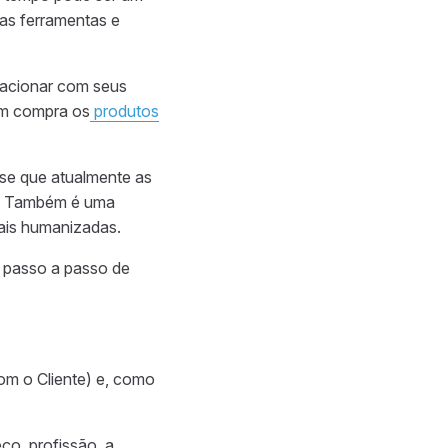
as ferramentas e
lacionar com seus
uem compra
os
produtos
-se que atualmente as
.
Também é uma
ais humanizadas.
 passo a passo de
m o Cliente) e, como
o, profissão, a