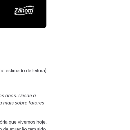
po estimado de leitura)
dos anos. Desde a
a mais sobre fatores
tória que vivemos hoje.
o de atuação tem sido