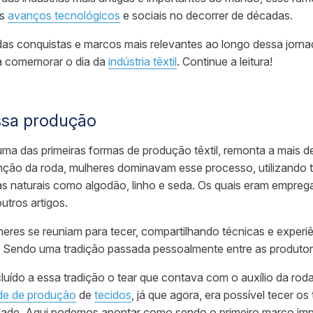
os
avanços tecnológicos
e sociais no decorrer de décadas.
as conquistas e marcos mais relevantes ao longo dessa jorna
ra comemorar o dia da
indústria têxtil
. Continue a leitura!
ssa produção
ma das primeiras formas de produção têxtil, remonta a mais d
ão da roda, mulheres dominavam esse processo, utilizando te
ibras naturais como algodão, linho e seda. Os quais eram empr
utros artigos.
eres se reuniam para tecer, compartilhando técnicas e experi
. Sendo uma tradição passada pessoalmente entre as produtor
cluído a essa tradição o tear que contava com o auxílio da ro
de de produção
de
tecidos
, já que agora, era possível tecer 
idade. Aqui podemos apontar como sendo o primeiro marco im