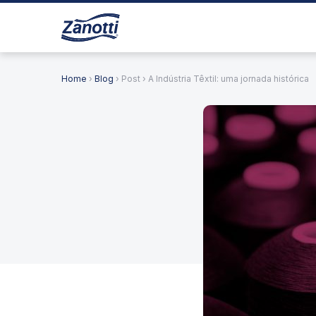
Home
›
Blog
› Post › A Indústria Têxtil: uma jornada histórica