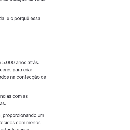
da, e o porquê essa
e 5.000 anos atrás.
ares para criar
egados na confecção de
ências com as
as.
da, proporcionando um
os tecidos com menos
portante nessa