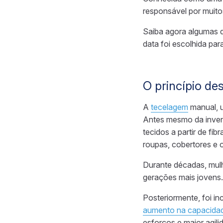
responsável por muit
Saiba agora algumas d
data foi escolhida pa
O princípio de
A
tecelagem
manual, u
Antes mesmo da invenç
tecidos a partir de f
roupas, cobertores e o
Durante décadas, mulh
gerações mais jovens
Posteriormente, foi in
aumento na capacida
esforços e maior agil