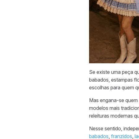
Se existe uma peça qu
babados, estampas flo
escolhas para quem q
Mas engana-se quem p
modelos mais tradicio
releituras modernas q
Nesse sentido, indep
babados
,
franzidos
,
l