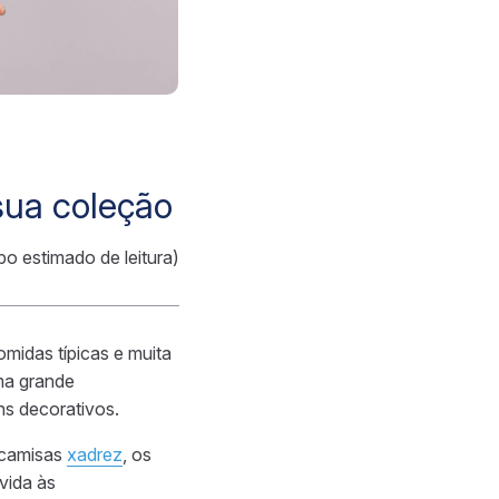
sua coleção
po estimado de leitura)
omidas típicas e muita
ma grande
ns decorativos.
 camisas
xadrez
, os
vida às