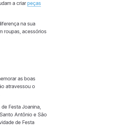
judam a criar
peças
iferença na sua
 em roupas, acessórios
omemorar as boas
ção atravessou o
.
 de Festa Joanina,
 Santo Antônio e São
vidade de Festa