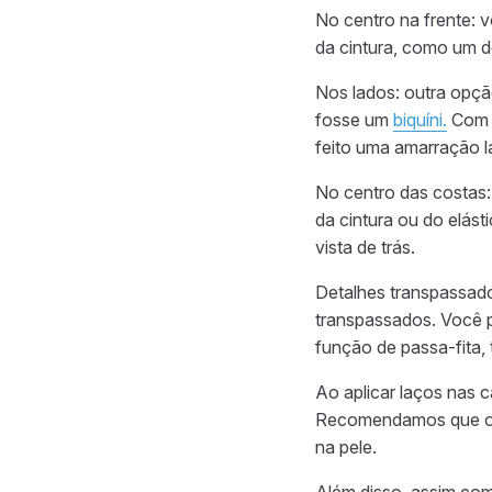
No centro na frente: 
da cintura, como um d
Nos lados: outra opçã
fosse um
biquíni.
Com u
feito uma amarração la
No centro das costas:
da cintura ou do elást
vista de trás.
Detalhes transpassados
transpassados. Você p
função de passa-fita,
Ao aplicar laços nas c
Recomendamos que os 
na pele.