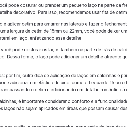
você pode costurar ou prender um pequeno laço na parte da fre
etalhe decorativo. Para isso, recomendamos usar fita de cet
o é aplicar cetim para amarrar nas laterais e fazer o fechame
ma largura de cetim de 15mm ou 22mm, você pode deixar uma
teral em laço, enfatizando esse detalhe.
 você pode costurar os laços também na parte de trás da calci
ico. Dessa forma, o laço pode adicionar um detalhe atraente q
: por fim, outra dica de aplicação de laços em calcinhas é pa
ode adicionar um elástico de bico, como o Leopardo 15 ou o M
 transpassando o cetim e adicionando um detalhe romântico à 
alcinhas, é importante considerar o conforto e a funcionalidad
laços não sejam aplicados em áreas que possam causar desc