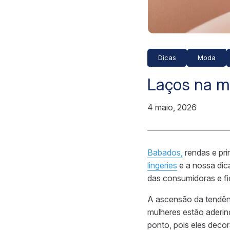
Dicas
Moda
Laços na m
4 maio, 2026
Babados,
rendas e pri
lingeries
e a nossa dic
das consumidoras e fi
A ascensão da tendên
mulheres estão aderi
ponto, pois eles deco