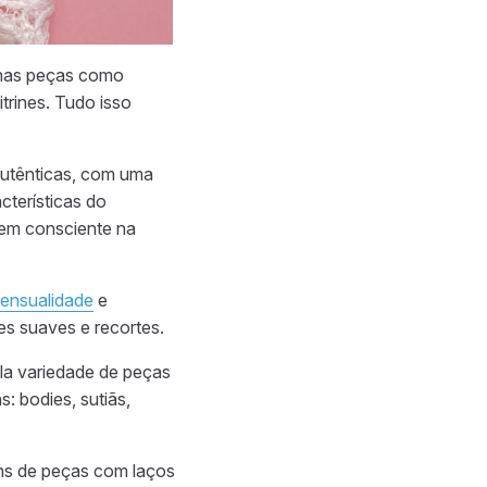
 nas peças como
trines. Tudo isso
autênticas, com uma
cterísticas do
em consciente na
ensualidade
e
res suaves e recortes.
la variedade de peças
: bodies, sutiãs,
ens de peças com laços