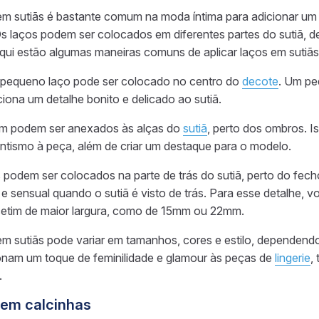
em sutiãs é bastante comum na moda íntima para adicionar um 
Os laços podem ser colocados em diferentes partes do sutiã, d
qui estão algumas maneiras comuns de aplicar laços em sutiãs
 pequeno laço pode ser colocado no centro do
decote
. Um pe
ciona um detalhe bonito e delicado ao sutiã.
ém podem ser anexados às alças do
sutiã
, perto dos ombros. I
antismo à peça, além de criar um destaque para o modelo.
s podem ser colocados na parte de trás do sutiã, perto do fech
e sensual quando o sutiã é visto de trás. Para esse detalhe, v
cetim de maior largura, como de 15mm ou 22mm.
em sutiãs pode variar em tamanhos, cores e estilo, dependendo
onam um toque de feminilidade e glamour às peças de
lingerie
,
.
 em calcinhas