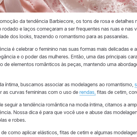
omoção da tendência Barbiecore, os tons de rosa e detalhes
to rodado e laços começaram a ser frequentes nas ruas e nas vi
idade dos looks, trazendo o romantismo para as passarelas.
ência é celebrar o feminino nas suas formas mais delicadas e 
gância e o poder das mulheres. Então, uma das principais cara
ão de elementos românticos às peças, mantendo uma abordag
da íntima, buscamos associar as modelagens ao romantismo,
s
ar as curvas femininas com o uso de
rendas,
fitas de cetim, co
e seguir a tendência romântica na moda íntima, citamos a amp
dência. Nossa dica é para que você use e abuse das modelagens
las e robes.
de como aplicar elásticos, fitas de cetim e algumas modelag