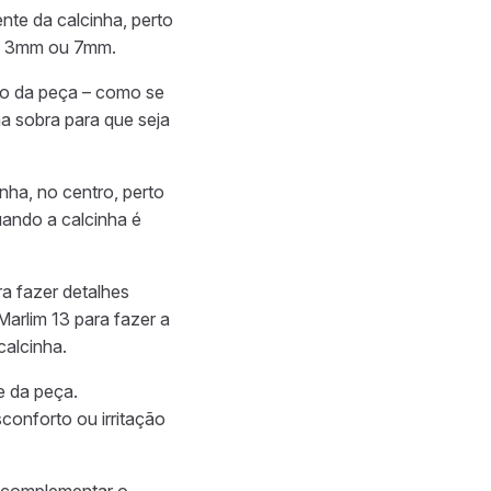
nte da calcinha, perto
im 3mm ou 7mm.
nto da peça – como se
 sobra para que seja
nha, no centro, perto
uando a calcinha é
ra fazer detalhes
arlim 13 para fazer a
calcinha.
e da peça.
onforto ou irritação