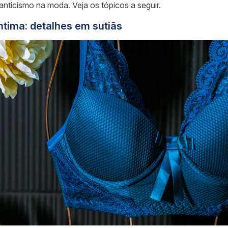
nticismo na moda. Veja os tópicos a seguir.
tima: detalhes em sutiãs