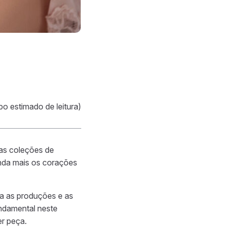
po estimado de leitura)
nas coleções de
inda mais os corações
a as produções e as
ndamental neste
er peça.