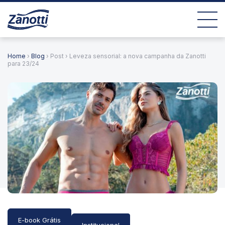
Home
›
Blog
› Post › Leveza sensorial: a nova campanha da Zanotti
para 23/24
E-book Grátis
Institucional