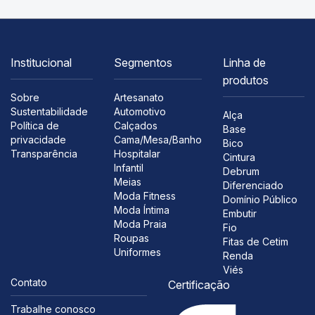
Institucional
Segmentos
Linha de
produtos
Sobre
Artesanato
Sustentabilidade
Automotivo
Alça
Política de
Calçados
Base
privacidade
Cama/Mesa/Banho
Bico
Transparência
Hospitalar
Cintura
Infantil
Debrum
Meias
Diferenciado
Moda Fitness
Domínio Público
Moda Íntima
Embutir
Moda Praia
Fio
Roupas
Fitas de Cetim
Uniformes
Renda
Viés
Contato
Certificação
Trabalhe conosco