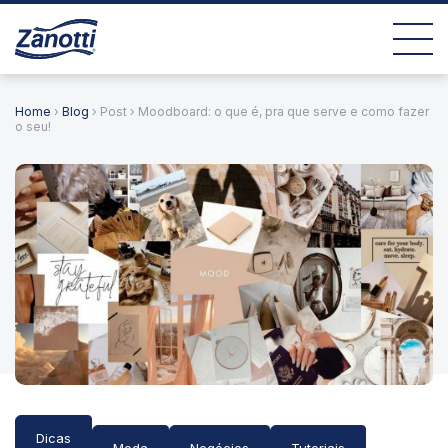
Home
›
Blog
› Post › Moodboard: o que é, pra que serve e como fazer
o seu!
Dicas
Moda
Negócios
Tutoriais