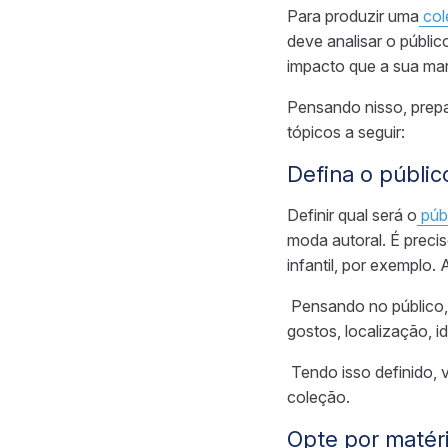
Para produzir uma
co
deve analisar o públi
impacto que a sua ma
Pensando nisso, prepa
tópicos
a seguir:
Defina o públic
Definir qual será o
púb
moda autoral. É preci
infantil, por exemplo
Pensando no público,
gostos, localização, i
Tendo
isso definido,
coleção.
Opte por matér