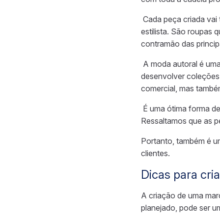
Cada peça criada vai t
estilista. São
roupas
q
contramão das princi
A moda autoral é uma
desenvolver coleções
comercial, mas també
É uma ótima forma de
Ressaltamos que
as p
Portanto, também é u
clientes.
Dicas para cri
A criação de uma marc
planejado, pode ser u