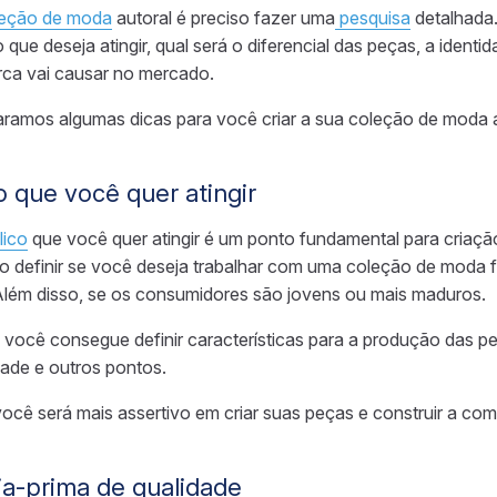
leção de moda
autoral é preciso fazer uma
pesquisa
detalhada
co que
deseja
atingir,
qual será o
diferencial das peças,
a
identid
rca vai causar no mercado.
ramos algumas dicas para você criar a sua coleção de moda a
o que você quer atingir
lico
que você quer atingir é um ponto fundamental para criaç
so definir se você deseja trabalhar com uma coleção de moda 
. Além disso, se os consumidores são jovens ou mais maduros.
 você consegue definir características para a produção das 
dade e outros pontos.
você será mais assertivo em criar suas peças e construir a co
ia-prima de qualidade