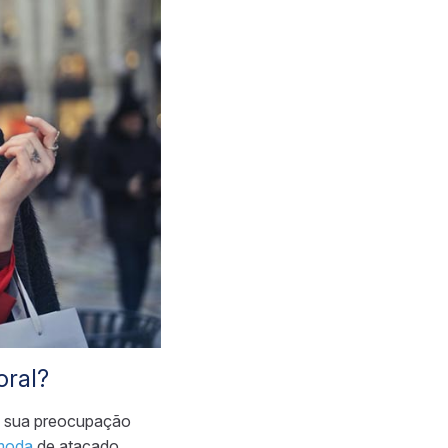
oral?
a sua preocupação
moda
de atacado.