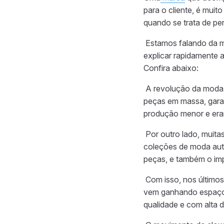
para o cliente, é mui
quando se trata de pe
Estamos falando da m
explicar rapidamente a
Confira abaixo:
A revolução da moda
peças em massa
,
gara
produção menor e era
Por outro lado, muit
coleções de moda auto
peças, e também o im
Com isso, nos últim
vem ganhando espaço.
qualidade e com alta