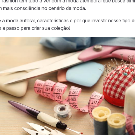
fashion tem tudo a ver com a moda atemporal que busca dimi
m mais consciência no cenário da moda.
 a moda autoral, características e por que investir nesse tipo
so a passo para criar sua coleção!