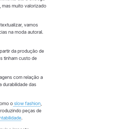
, mas muito valorizado
ntextualizar, vamos
cias na moda autoral.
 partir da produção de
as tinham custo de
tagens com relação a
 a durabilidade das
como o
slow fashion
,
Produzindo peças de
ntabilidade
.