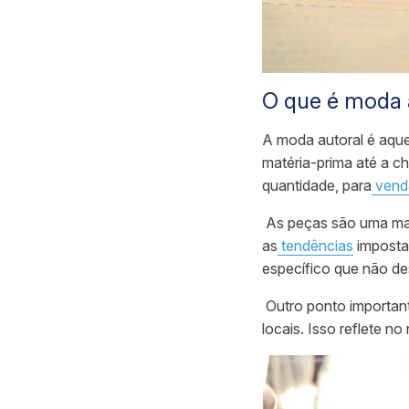
O que é moda 
A moda autoral é aqu
matéria-prima
até a c
quantidade, para
vend
As peças são uma man
as
tendências
imposta
específico que não d
Outro ponto important
locais. Isso reflete no