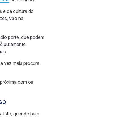
s e da cultura do
ezes, vão na
édio porte, que podem
 é puramente
ado.
a vez mais procura.
s próxima com os
so
s.
Isto,
quando bem