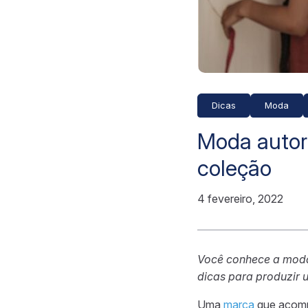
Dicas
Moda
Moda autor
coleção
4 fevereiro, 2022
Você conhece a moda
dicas para produzir 
Uma
marca
que acomp