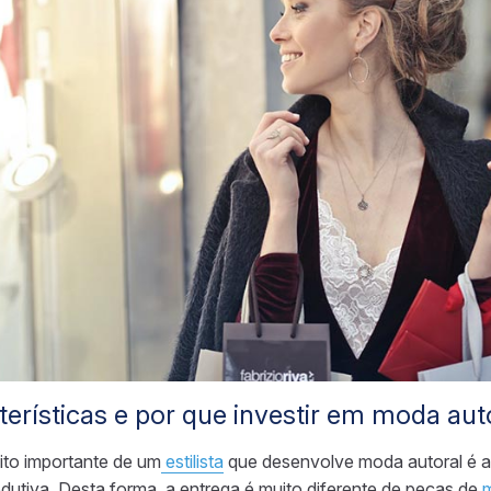
terísticas e por que investir em moda aut
ito importante de um
estilista
que desenvolve moda autoral é 
dutiva. Desta forma, a entrega
é
muito diferente de peças de