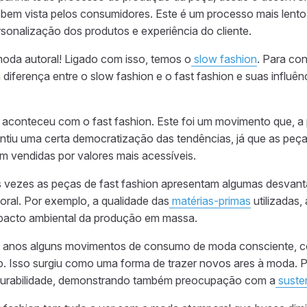
to bem vista pelos consumidores. Este é um processo mais lento
rsonalização dos produtos e experiência do cliente.
oda autoral! Ligado com isso, temos o
slow fashion
. Para co
 diferença entre o slow fashion e o fast fashion e suas influên
 aconteceu com o fast fashion.
Este foi um movimento qu
e, a
ntiu uma certa democratização das tendências,
já que as peç
m vendidas por v
alores mais acessíveis.
as vezes as peças de fast fashion apresentam algumas desvan
ral. Por exemplo, a qualidade das
matérias-primas
utilizadas,
pacto ambiental da produção em massa.
os anos alguns movimentos de consumo de moda consciente, 
 Isso surgiu como uma forma de trazer novos ares à moda. 
 durabilidade, demonstrando também preocupação com a
suste