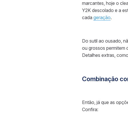
marcantes, hoje o clea
Y2K descolado e a es
cada
geração
.
Do sutil ao ousado, n
ou grossos permitem cr
Detalhes extras, com
Combinação com
Então, já que as opçõe
Confira: