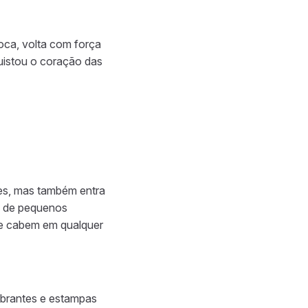
poca, volta com força
quistou o coração das
les, mas também entra
és de pequenos
 que cabem em qualquer
ibrantes e estampas