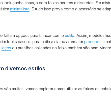
n look ganha espaço com faixas neutras e discretas. É a mistur
tética
minimalista
. E tudo isso prova como o acessório se ada
ão faltam opções para brincar com o
estilo
. Assim, modelos lis
iar looks casuais para o dia a dia ou arrematar
produções
mais
o
laços
ou presilhas aplicadas na faixa também são bem-vindo
 diversos estilos
s são muitas, vamos explorar como utilizar as faixas de cabelo