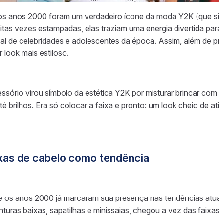
os anos 2000 foram um verdadeiro ícone da moda Y2K (que sig
uitas vezes estampadas, elas traziam uma energia divertida pa
al de celebridades e adolescentes da época. Assim, além de pr
r look mais estiloso.
ssório virou símbolo da estética Y2K por misturar brincar com
até brilhos. Era só colocar a faixa e pronto: um look cheio de a
ixas de cabelo como tendência
os anos 2000 já marcaram sua presença nas tendências atua
nturas baixas, sapatilhas e minissaias, chegou a vez das faixa