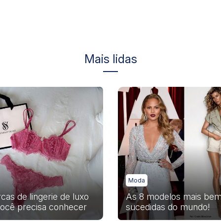
Mais lidas
Moda
cas de lingerie de luxo
As 8 modelos mais bem
ocê precisa conhecer
sucedidas do mundo!