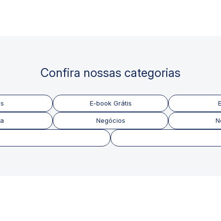
Confira nossas categorias
as
E-book Grátis
E
a
Negócios
N