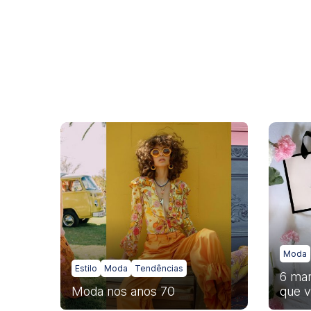
Moda
Estilo
Moda
Tendências
6 mar
Moda nos anos 70
que v