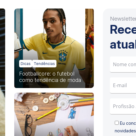
Newslette
Rece
atua
Dicas
Tendências
Footballcore: o futebol
como tendência de moda
Eu conc
novidades