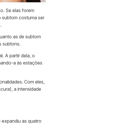
so. Se elas forem
 o subtom costuma ser
.
quanto as de subtom
s subtons.
 A partir dela, o
onando-a às estações
tonalidades. Com eles,
scura), a intensidade
 expandiu as quatro