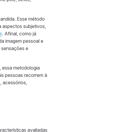
xpandida. Esse método
 aspectos subjetivos,
s
. Afinal, como já
da imagem pessoal e
es sensações e
, essa metodologia
is pessoas recorrem à
s
, acessórios,
acterísticas avaliadas