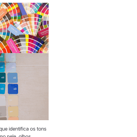
ue identifica os tons
o pele, olhos,