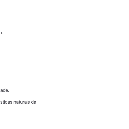
o.
dade.
ticas naturais da