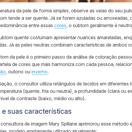
peratura da pele de forma simples, observe as veias do seu pul
om tende a ser quente. Já se forem azuladas ou arroxeadas,
redominância entre essas
cores
, o subtom geralmente é neutro
 subtom quente costumam apresentar nuances amareladas, en
adas. Já as peles neutras combinam características de ambos o
tom da pele é o primeiro passo da análise de coloração pessoal.
 cartela de cores que mais harmoniza com cada pessoa, relaci
rão
, outono ou
inverno
.
liação, o consultor utiliza retângulos de tecidos em diferentes 
temperatura (quente, fria ou neutra), a profundidade (clara ou e
nível de contraste (baixo, médio ou alto).
 e suas características
 consultora de imagem Mary Spillane aprimorou esse método e
elas, modelo amplamente utilizado atualmente: