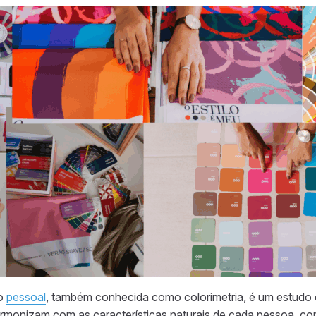
ão
pessoal
, também conhecida como colorimetria, é um estudo q
rmonizam com as características naturais de cada pessoa, com