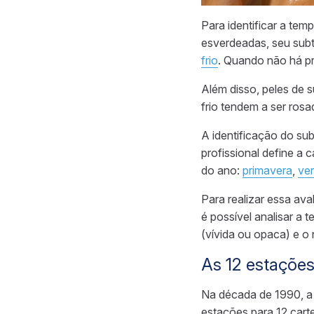
Para identificar a tem
esverdeadas, seu subt
frio
. Quando não há p
Além disso, peles de
frio tendem a ser ros
A identificação do sub
profissional define a
do ano:
primavera
,
ve
Para realizar essa ava
é possível analisar a 
(vívida ou opaca) e o 
As 12 estações
Na década de 1990, a
estações para 12 cart