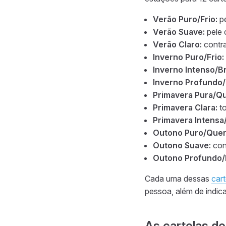
Verão Puro/Frio:
pe
Verão Suave:
pele 
Verão Claro:
contra
Inverno Puro/Frio:
Inverno Intenso/Br
Inverno Profundo/
Primavera Pura/Q
Primavera Clara:
to
Primavera Intensa/
Outono Puro/Quen
Outono Suave:
cont
Outono Profundo/
Cada uma dessas
cart
pessoa, além de indi
As cartelas de