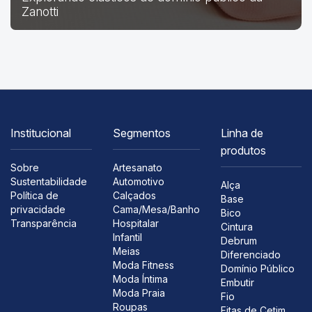
Zanotti
Institucional
Segmentos
Linha de
produtos
Sobre
Artesanato
Sustentabilidade
Automotivo
Alça
Política de
Calçados
Base
privacidade
Cama/Mesa/Banho
Bico
Transparência
Hospitalar
Cintura
Infantil
Debrum
Meias
Diferenciado
Moda Fitness
Domínio Público
Moda Íntima
Embutir
Moda Praia
Fio
Roupas
Fitas de Cetim