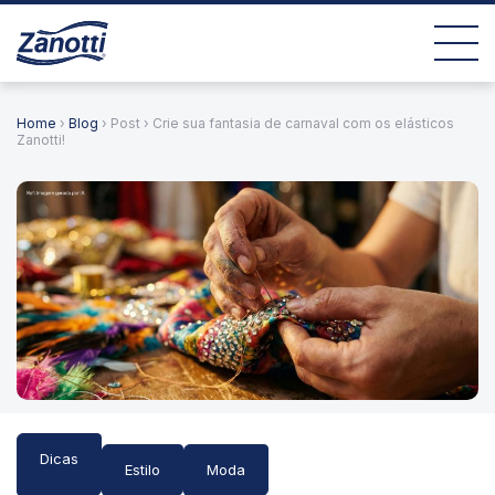
Home
›
Blog
› Post › Crie sua fantasia de carnaval com os elásticos
Zanotti!
Dicas
Estilo
Moda