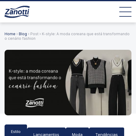
Home
›
Blog
› Post › K-style: A moda coreana que está transformando
o cenário fashion
Estilo
Lançamentos
Moda
Tendências