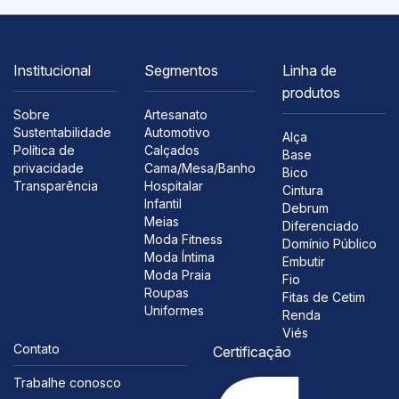
Institucional
Segmentos
Linha de
produtos
Sobre
Artesanato
Sustentabilidade
Automotivo
Alça
Política de
Calçados
Base
privacidade
Cama/Mesa/Banho
Bico
Transparência
Hospitalar
Cintura
Infantil
Debrum
Meias
Diferenciado
Moda Fitness
Domínio Público
Moda Íntima
Embutir
Moda Praia
Fio
Roupas
Fitas de Cetim
Uniformes
Renda
Viés
Contato
Certificação
Trabalhe conosco