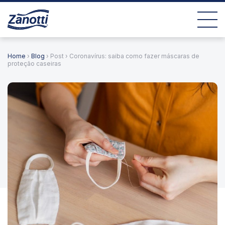
Home
›
Blog
› Post › Coronavírus: saiba como fazer máscaras de
proteção caseiras