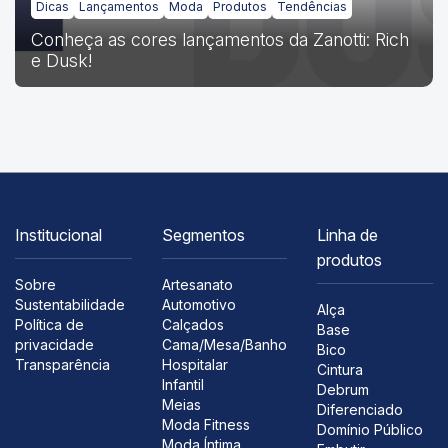
Dicas
Lançamentos
Moda
Produtos
Tendências
Conheça as cores lançamentos da Zanotti: Rich
e Dusk!
Institucional
Segmentos
Linha de
produtos
Sobre
Artesanato
Sustentabilidade
Automotivo
Alça
Política de
Calçados
Base
privacidade
Cama/Mesa/Banho
Bico
Transparência
Hospitalar
Cintura
Infantil
Debrum
Meias
Diferenciado
Moda Fitness
Domínio Público
Moda Íntima