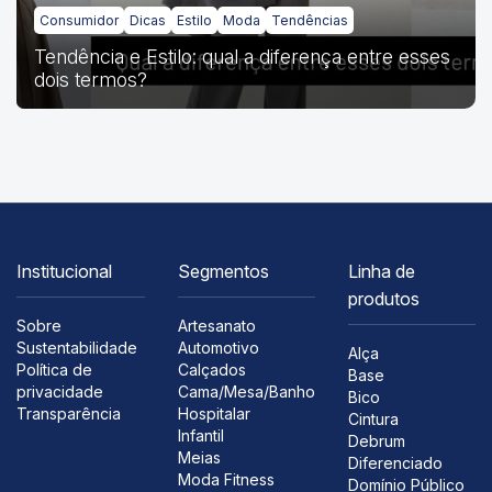
Consumidor
Dicas
Estilo
Moda
Tendências
Tendência e Estilo: qual a diferença entre esses
dois termos?
Institucional
Segmentos
Linha de
produtos
Sobre
Artesanato
Sustentabilidade
Automotivo
Alça
Política de
Calçados
Base
privacidade
Cama/Mesa/Banho
Bico
Transparência
Hospitalar
Cintura
Infantil
Debrum
Meias
Diferenciado
Moda Fitness
Domínio Público