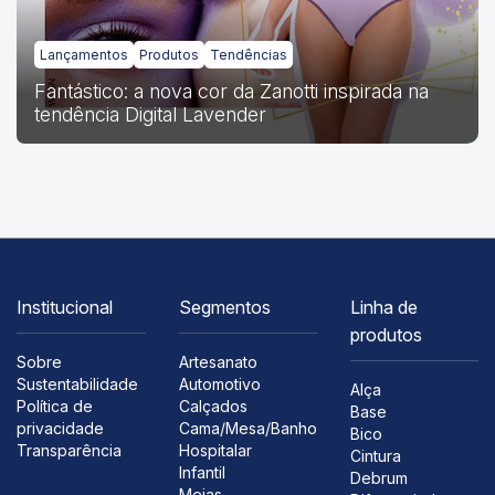
Lançamentos
Produtos
Tendências
Fantástico: a nova cor da Zanotti inspirada na
tendência Digital Lavender
Institucional
Segmentos
Linha de
produtos
Sobre
Artesanato
Sustentabilidade
Automotivo
Alça
Política de
Calçados
Base
privacidade
Cama/Mesa/Banho
Bico
Transparência
Hospitalar
Cintura
Infantil
Debrum
Meias