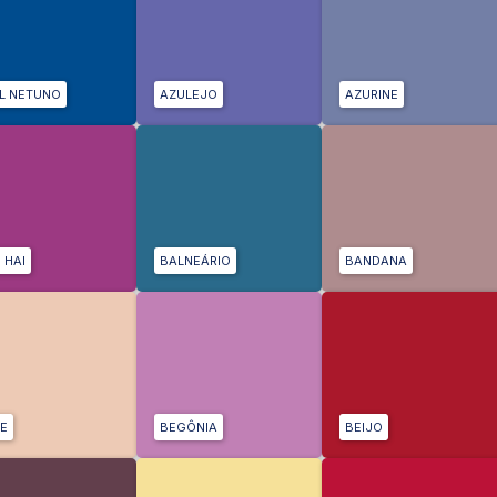
L NETUNO
AZULEJO
AZURINE
 HAI
BALNEÁRIO
BANDANA
E
BEGÔNIA
BEIJO