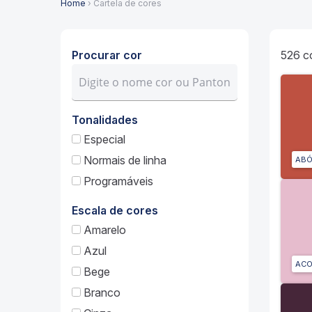
Home
› Cartela de cores
Procurar cor
526
c
Tonalidades
Especial
Normais de linha
AB
Programáveis
Escala de cores
Amarelo
Azul
ACO
Bege
Branco