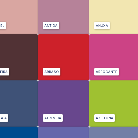
EL
ANTIGA
ANUXA
EIRA
ARRASO
ARROGANTE
LAIA
ATREVIDA
AZEITONA