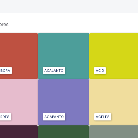
ores
ÓBORA
ACALANTO
ACID
RDES
AGAPANTO
AGELES