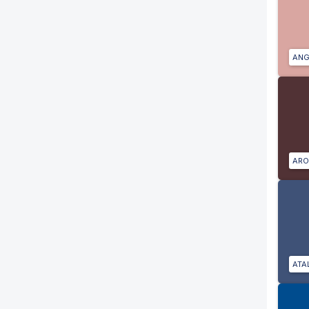
ANG
ARO
ATA