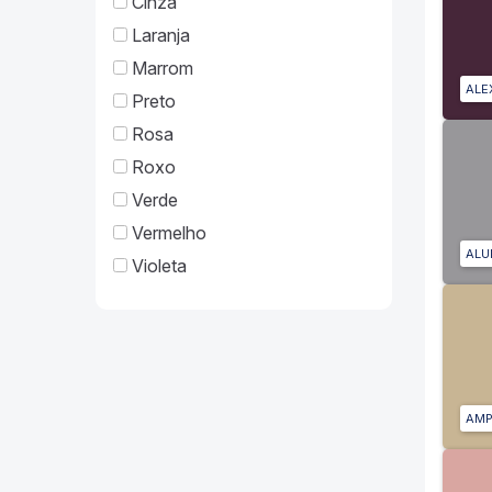
Cinza
Laranja
Marrom
ALE
Preto
Rosa
Roxo
Verde
Vermelho
ALU
Violeta
AMP