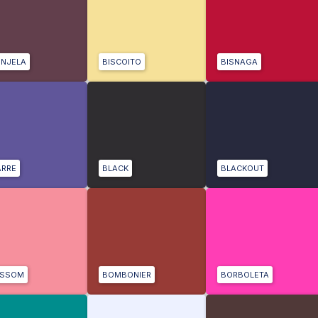
INJELA
BISCOITO
BISNAGA
ARRE
BLACK
BLACKOUT
OSSOM
BOMBONIER
BORBOLETA