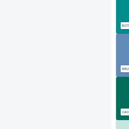
BOT
BR
CAC