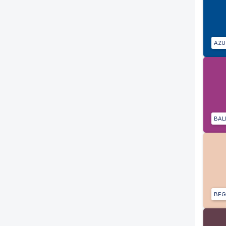
AZU
BALI
BEG