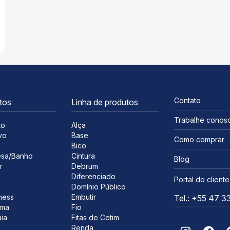
Contato
tos
Linha de produtos
Trabalhe conos
to
Alça
vo
Base
Como comprar
s
Bico
sa/Banho
Cintura
Blog
r
Debrum
Diferenciado
Portal do cliente
Domínio Público
ness
Embutir
Tel.: +55 47 
ima
Fio
ia
Fitas de Cetim
Renda