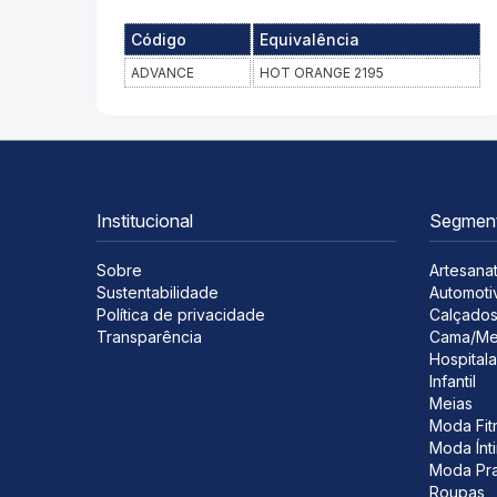
Código
Equivalência
ADVANCE
HOT ORANGE 2195
Institucional
Segmen
Sobre
Artesana
Sustentabilidade
Automoti
Política de privacidade
Calçado
Transparência
Cama/Me
Hospitala
Infantil
Meias
Moda Fit
Moda Ínt
Moda Pra
Roupas